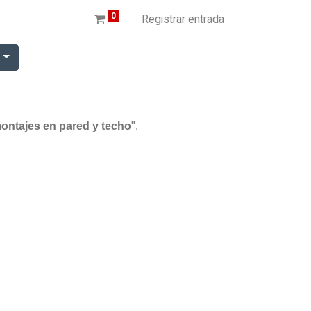
0
Registrar entrada
r
montajes en pared y techo
".