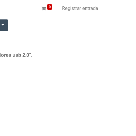
0
Registrar entrada
r
dores usb 2.0
".